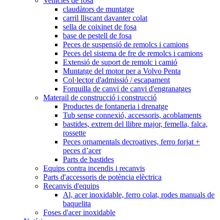
Vehicles de fosa
claudàtors de muntatge
carril lliscant davanter colat
sella de coixinet de fosa
base de pestell de fosa
Peces de suspensió de remolcs i camions
Peces del sistema de fre de remolcs i camions
Extensió de suport de remolc i camió
Muntatge del motor per a Volvo Penta
Col·lector d'admissió / escapament
Forquilla de canvi de canvi d'engranatges
Materail de construcció i construcció
Productes de fontaneria i drenatge
Tub sense connexió, accessoris, acoblaments
bastides, extrem del llibre major, femella, falca,
rossette
Peces ornamentals decroatives, ferro forjat +
peces d’acer
Parts de bastides
Equips contra incendis i recanvis
Parts d'accessoris de potència elèctrica
Recanvis d'equips
Al, acer inoxidable, ferro colat, rodes manuals de
baquelita
Foses d'acer inoxidable