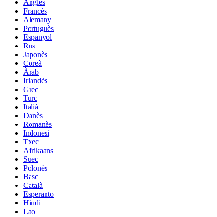
Anglès
Francès
Alemany
Portuguès
Espanyol
Rus
Japonès
Coreà
Àrab
Irlandès
Grec
Turc
Italià
Danès
Romanès
Indonesi
Txec
Afrikaans
Suec
Polonès
Basc
Català
Esperanto
Hindi
Lao