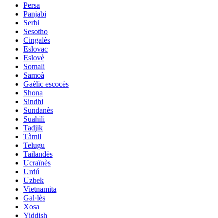
Persa
Panjabi
Serbi
Sesotho
Cingalès
Eslovac
Eslovè
Somali
Samoà
Gaèlic escocès
Shona
Sindhi
Sundanès
Suahili
Tadjik
Tàmil
Telugu
Tailandès
Ucraïnès
Urdú
Uzbek
Vietnamita
Gal·lès
Xosa
Yiddish