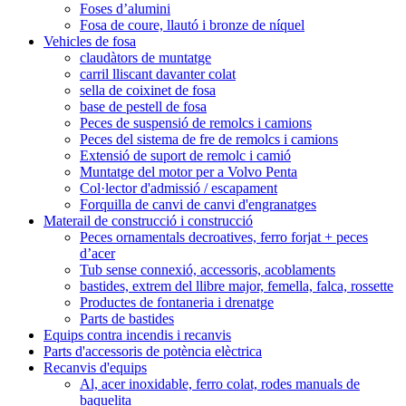
Foses d’alumini
Fosa de coure, llautó i bronze de níquel
Vehicles de fosa
claudàtors de muntatge
carril lliscant davanter colat
sella de coixinet de fosa
base de pestell de fosa
Peces de suspensió de remolcs i camions
Peces del sistema de fre de remolcs i camions
Extensió de suport de remolc i camió
Muntatge del motor per a Volvo Penta
Col·lector d'admissió / escapament
Forquilla de canvi de canvi d'engranatges
Materail de construcció i construcció
Peces ornamentals decroatives, ferro forjat + peces
d’acer
Tub sense connexió, accessoris, acoblaments
bastides, extrem del llibre major, femella, falca, rossette
Productes de fontaneria i drenatge
Parts de bastides
Equips contra incendis i recanvis
Parts d'accessoris de potència elèctrica
Recanvis d'equips
Al, acer inoxidable, ferro colat, rodes manuals de
baquelita