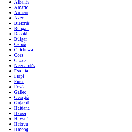
Albanès
Amàric
Armeni
Azerí
Bielorús
Bengalí
Bosnià
Búlgar
Cebuà
Chichewa
Cors
Croata
Neerlandès
Estonià
Filipí
Finès
Frisó
Gallec
Georgià
Gujarati
Haitiana
Hausa
Hawaià
Hebreu
Hmong