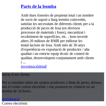
Parts de la bomba
Amb dues foneries de propietat total i un nombre
de socis de suport a llarg termini coinvertits,
satisfan les necessitats de diferents clients per a la
producció de peces de fosa (en diversos
processos de materials i foses), mecanitzat i
recobriment de superfícies, etc. , hem invertit
altres 20 milions de RMB per millorar les
instal·lacions de fosa. Amb més de 30 anys
d'experiència en exportació de productes / alta
qualitat i un estricte equip tècnic de control de
qualitat, desenvolupem conjuntament amb clients
i ...
investigació
detall
Inicia el teu Jurney
Per a consultes sobre els nostres productes o llista de preus, deixeu-
nos el vostre correu electrònic i ens posarem en contacte en un
termini de 24 hores.
investigació
Correu electrònic