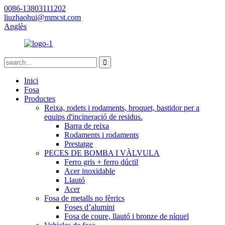
0086-13803111202
liuzhaohui@mmcst.com
Anglès
Inici
Fosa
Productes
Reixa, rodets i rodaments, broquet, bastidor per a
equips d'incineració de residus.
Barra de reixa
Rodaments i rodaments
Prestatge
PECES DE BOMBA I VÀLVULA
Ferro gris + ferro dúctil
Acer inoxidable
Llautó
Acer
Fosa de metalls no fèrrics
Foses d’alumini
Fosa de coure, llautó i bronze de níquel