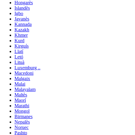
Hongarès
Islandès
Igbo
Javanès
Kannada
Kazakh
Khmer
Kurd
Kirguís
Llatí
Letó
Lituà
Luxemburg ..
Macedoni
Malgaix
Malai
Malayalam
Maltès
Maorí
Marathi
Mongol
Birmanes
Nepalès
Noruec
Pashto