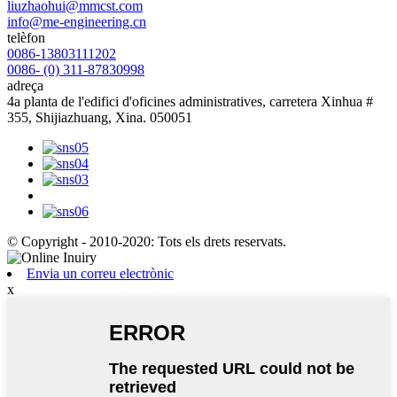
liuzhaohui@mmcst.com
info@me-engineering.cn
telèfon
0086-13803111202
0086- (0) 311-87830998
adreça
4a planta de l'edifici d'oficines administratives, carretera Xinhua #
355, Shijiazhuang, Xina. 050051
© Copyright - 2010-2020: Tots els drets reservats.
Envia un correu electrònic
x