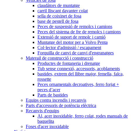
Vehicles de fosa
claudàtors de muntatge
carril lliscant davanter colat
sella de coixinet de fosa
base de pestell de fosa
Peces de suspensió de remolcs i camions
Peces del sistema de fre de remolcs i camions
Extensió de suport de remolc i camió
Muntatge del motor per a Volvo Penta
Col·lector d'admissió / escapament
Forquilla de canvi de canvi d'engranatges
Materail de construcció i construcció
Productes de fontaneria i drenatge
Tub sense connexió, accessoris, acoblaments
bastides, extrem del llibre major, femella, falca,
rossette
Peces ornamentals decroatives, ferro forjat +
peces d’acer
Parts de bastides
Equips contra incendis i recanvis
Parts d'accessoris de potència elèctrica
Recanvis d'equips
Al, acer inoxidable, ferro colat, rodes manuals de
baquelita
Foses d'acer inoxidable