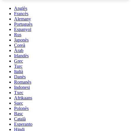
Anglès
Francès
Alemany
Portuguès
Espanyol
Rus
Japonès
Coreà
Àrab
Irlandès
Grec
Turc
Italià
Danès
Romanès
Indonesi
Txec
Afrikaans
Suec
Polonès
Basc
Català
Esperanto
Hindi