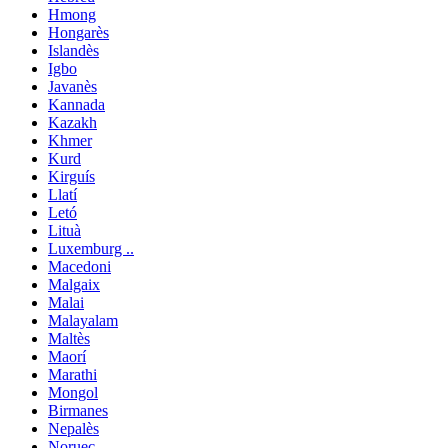
Hmong
Hongarès
Islandès
Igbo
Javanès
Kannada
Kazakh
Khmer
Kurd
Kirguís
Llatí
Letó
Lituà
Luxemburg ..
Macedoni
Malgaix
Malai
Malayalam
Maltès
Maorí
Marathi
Mongol
Birmanes
Nepalès
Noruec