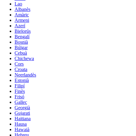
Lao
Albanès
Amàric
Armeni
Azerí
Bielorús
Bengalí
Bosnià
Búlgar
Cebuà
Chichewa
Cors
Croata
Neerlandès
Estonià
Filipí
Finès
Frisó
Gallec
Georgià
Gujarati
Haitiana
Hausa
Hawaià
Hebreu