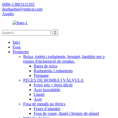
0086-13803111202
liuzhaohui@mmcst.com
Anglès
Inici
Fosa
Productes
Reixa, rodets i rodaments, broquet, bastidor per a
equips d'incineració de residus.
Barra de reixa
Rodaments i rodaments
Prestatge
PECES DE BOMBA I VÀLVULA
Ferro gris + ferro dúctil
Acer inoxidable
Llautó
Acer
Fosa de metalls no fèrrics
Foses d’alumini
Fosa de coure, llautó i bronze de níquel