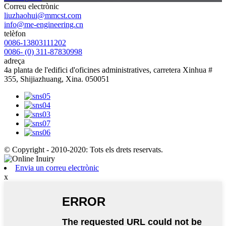
Correu electrònic
liuzhaohui@mmcst.com
info@me-engineering.cn
telèfon
0086-13803111202
0086- (0) 311-87830998
adreça
4a planta de l'edifici d'oficines administratives, carretera Xinhua #
355, Shijiazhuang, Xina. 050051
© Copyright - 2010-2020: Tots els drets reservats.
Envia un correu electrònic
x