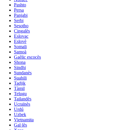
Pashto
Persa
Panjabi
Serbi
Sesotho
Cingalès
Eslovac
Eslovè
Somali
Samoà
Gaèlic escocès
Shona
Sindhi
Sundanès
Suahili
Tadjik
Tàmil
Telugu
Tailandès
Ucraïnès
Urdú
Uzbek
Vietnamita
Gal·lès