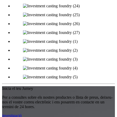
Inicia el teu Jurney
Per a consultes sobre els nostres productes o llista de preus, deixeu-
nos el vostre correu electrònic i ens posarem en contacte en un
termini de 24 hores.
investigació