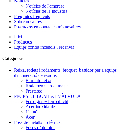
Notícies
Notícies de l'empresa
Notícies de la indústria
Preguntes freqüents
Sobre nosaltres
Poseu-vos en contacte amb nosaltres
Inici
Productes
Equips contra incendis i recanvis
Categories
Reixa, rodets i rodaments, broquet, bastidor per a equips
d'incineració de residus.
Barra de reixa
Rodaments i rodaments
Prestatge
PECES DE BOMBA I VÀLVULA
Ferro gris + ferro dúctil
Acer inoxidable
Llautó
Acer
Fosa de metalls no fèrrics
Foses d’alumini