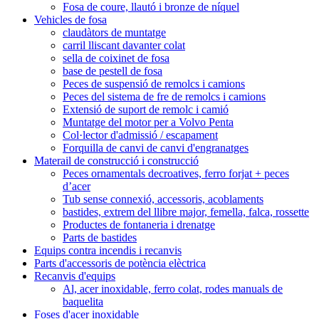
Fosa de coure, llautó i bronze de níquel
Vehicles de fosa
claudàtors de muntatge
carril lliscant davanter colat
sella de coixinet de fosa
base de pestell de fosa
Peces de suspensió de remolcs i camions
Peces del sistema de fre de remolcs i camions
Extensió de suport de remolc i camió
Muntatge del motor per a Volvo Penta
Col·lector d'admissió / escapament
Forquilla de canvi de canvi d'engranatges
Materail de construcció i construcció
Peces ornamentals decroatives, ferro forjat + peces
d’acer
Tub sense connexió, accessoris, acoblaments
bastides, extrem del llibre major, femella, falca, rossette
Productes de fontaneria i drenatge
Parts de bastides
Equips contra incendis i recanvis
Parts d'accessoris de potència elèctrica
Recanvis d'equips
Al, acer inoxidable, ferro colat, rodes manuals de
baquelita
Foses d'acer inoxidable