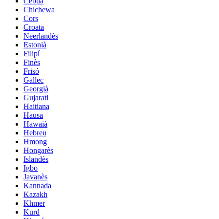
Cebuà
Chichewa
Cors
Croata
Neerlandès
Estonià
Filipí
Finès
Frisó
Gallec
Georgià
Gujarati
Haitiana
Hausa
Hawaià
Hebreu
Hmong
Hongarès
Islandès
Igbo
Javanès
Kannada
Kazakh
Khmer
Kurd