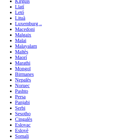
Kirguís
Llatí
Letó
Lituà
Luxemburg ..
Macedoni
Malgaix
Malai
Malayalam
Maltès
Maorí
Marathi
Mongol
Birmanes
Nepalès
Noruec
Pashto
Persa
Panjabi
Serbi
Sesotho
Cingalès
Eslovac
Eslovè
Somali