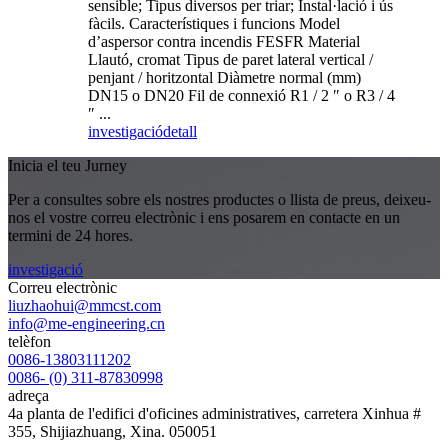
sensible; Tipus diversos per triar; Instal·lació i ús
fàcils. Característiques i funcions Model
d’aspersor contra incendis FESFR Material
Llautó, cromat Tipus de paret lateral vertical /
penjant / horitzontal Diàmetre normal (mm)
DN15 o DN20 Fil de connexió R1 / 2 ″ o R3 / 4
″ ...
investigació
detall
Inicia el teu Jurney
Per a consultes sobre els nostres productes o llista de preus, deixeu-
nos el vostre correu electrònic i ens posarem en contacte en un
termini de 24 hores.
investigació
Correu electrònic
liuzhaohui@mmcst.com
info@me-engineering.cn
telèfon
0086-13803111202
0086- (0) 311-87830998
adreça
4a planta de l'edifici d'oficines administratives, carretera Xinhua #
355, Shijiazhuang, Xina. 050051