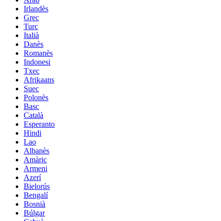
Irlandès
Grec
Turc
Italià
Danès
Romanès
Indonesi
Txec
Afrikaans
Suec
Polonès
Basc
Català
Esperanto
Hindi
Lao
Albanès
Amàric
Armeni
Azerí
Bielorús
Bengalí
Bosnià
Búlgar