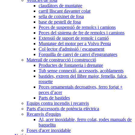
Vehicles de fosa
claudàtors de muntatge
carril lliscant davanter colat
sella de coixinet de fosa
base de pestell de fosa
Peces de suspensió de remolcs i camions
Peces del sistema de fre de remolcs i camions
Extensió de suport de remolc i camió
Muntatge del motor per a Volvo Penta
Col·lector d'admissió / escapament
Forquilla de canvi de canvi d'engranatges
Materail de construcció i construcció
Productes de fontaneria i drenatge
Tub sense connexió, accessoris, acoblaments
bastides, extrem del llibre major, femella, falca,
rossette
Peces ornamentals decroatives, ferro forjat +
peces d’acer
Parts de bastides
Equips contra incendis i recanvis
Parts d'accessoris de potència elèctrica
Recanvis d'equips
Al, acer inoxidable, ferro colat, rodes manuals de
baquelita
Foses d'acer inoxidable