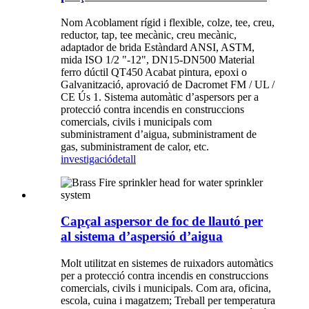
Nom Acoblament rígid i flexible, colze, tee, creu,
reductor, tap, tee mecànic, creu mecànic,
adaptador de brida Estàndard ANSI, ASTM,
mida ISO 1/2 "-12", DN15-DN500 Material
ferro dúctil QT450 Acabat pintura, epoxi o
Galvanització, aprovació de Dacromet FM / UL /
CE Ús 1. Sistema automàtic d’aspersors per a
protecció contra incendis en construccions
comercials, civils i municipals com
subministrament d’aigua, subministrament de
gas, subministrament de calor, etc.
investigació
detall
Capçal aspersor de foc de llautó per
al sistema d’aspersió d’aigua
Molt utilitzat en sistemes de ruixadors automàtics
per a protecció contra incendis en construccions
comercials, civils i municipals. Com ara, oficina,
escola, cuina i magatzem; Treball per temperatura