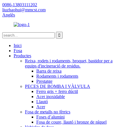
0086-13803111202
liuzhaohui@mmcst.com
Anglès
Inici
Fosa
Productes
Reixa, rodets i rodaments, broquet, bastidor per a
equips d'incineració de residus.
Barra de reixa
Rodaments i rodaments
Prestatge
PECES DE BOMBA I VÀLVULA
Ferro gris + ferro dúctil
Acer inoxidable
Llautó
Acer
Fosa de metalls no fèrrics
Foses d’alumini
Fosa de coure, llautó i bronze de níquel